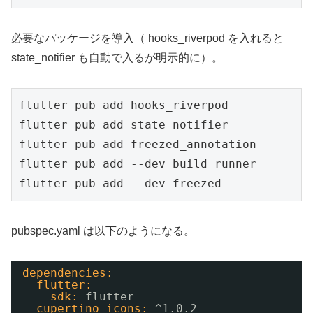
必要なパッケージを導入（ hooks_riverpod を入れると
state_notifier も自動で入るが明示的に）。
flutter pub add hooks_riverpod

flutter pub add state_notifier

flutter pub add freezed_annotation

flutter pub add --dev build_runner

flutter pub add --dev freezed
pubspec.yaml は以下のようになる。
dependencies:
flutter:
sdk:
flutter
cupertino_icons:
^1.0.2