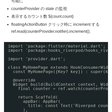
可能に
counterProvider の state の監視
表示するカウント数 ${count.count}
floatingActionButton クリック時に increment する
ref.read(counterProvider.notifier).increment();
import 'package:flutter/material.dart';
import 'package:hooks_riverpod/hooks_rive
import 'provider.dart';
class MyHomePage extends HookConsumerWidg
const MyHomePage({Key? key}) : super(ke
@override
Widget build(BuildContext context, Widg
final counter = ref.watch(counterProv
return Scaffold(
appBar: AppBar(
title: const Text('Riverpod count
),