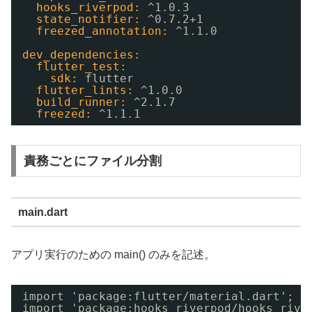
hooks_riverpod:
^1.0.3
state_notifier:
^0.7.2+1
freezed_annotation:
^1.1.0
dev_dependencies:
flutter_test:
sdk:
flutter
flutter_lints:
^1.0.0
build_runner:
^2.1.7
freezed:
^1.1.1
責務ごとにファイル分割
main.dart
アプリ実行のための main() のみを記述。
import 'package:flutter/material.dart';
import 'package:hooks_riverpod/hooks_rive