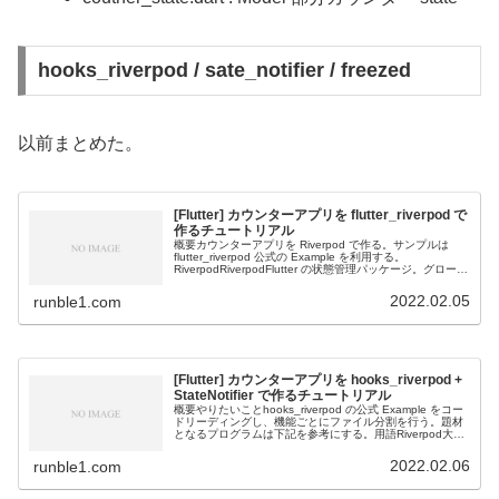
hooks_riverpod / sate_notifier / freezed
以前まとめた。
[Flutter] カウンターアプリを flutter_riverpod で
作るチュートリアル
概要カウンターアプリを Riverpod で作る。サンプルは
flutter_riverpod 公式の Example を利用する。
RiverpodRiverpodFlutter の状態管理パッケージ。グローバ
ルで状態変数を利用できることが...
2022.02.05
runble1.com
[Flutter] カウンターアプリを hooks_riverpod +
StateNotifier で作るチュートリアル
概要やりたいことhooks_riverpod の公式 Example をコー
ドリーディングし、機能ごとにファイル分割を行う。題材
となるプログラムは下記を参考にする。用語Riverpod大し
たこと書いてないが前回参照。hooks_riverp...
2022.02.06
runble1.com