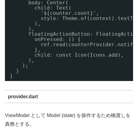
body: Center(
child: Text(
'${counter.count}',
style: Theme.of(context).textTh
),
),
floatingActionButton: FloatingActio
onPressed: () {
ref.read(counterProvider.notifi
},
child: const Icon(Icons.add),
),
);
}
}
provider.dart
ViewModel として Model (state) を操作するため橋渡しを
責務とする。