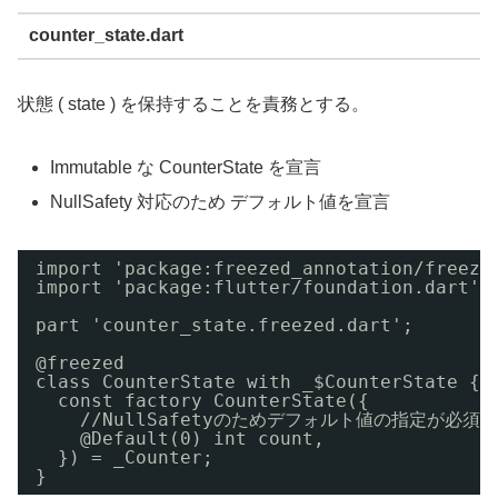
counter_state.dart
状態 ( state ) を保持することを責務とする。
Immutable な CounterState を宣言
NullSafety 対応のため デフォルト値を宣言
import 'package:freezed_annotation/freeze
import 'package:flutter/foundation.dart';
part 'counter_state.freezed.dart';
@freezed
class CounterState with _$CounterState {
const factory CounterState({
//NullSafetyのためデフォルト値の指定が必須
@Default(0) int count,
}) = _Counter;
}