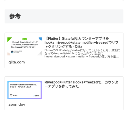
参考
【Flutter】Statefulなカウンターアプリを
hooks_riverpod+state_notifier+freezedでリフ
ァクタリングする - Qiita
FlutterのNullSafetyがstableになってしばらくたち、最近に
なってriverpodがstableになったので、記念に
hooks_riverpod + state_notifier + freezedの使い方を最低
限記載して...
qiita.com
Riverpod+Flutter Hooks+freezedで、カウンタ
ーアプリを作ってみた
zenn.dev