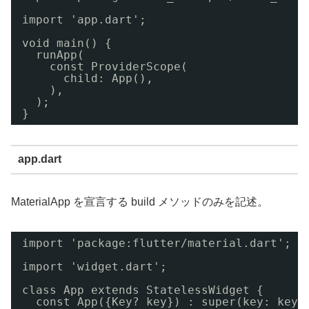
import 'app.dart';
void main() {
runApp(
const ProviderScope(
child: App(),
),
);
}
app.dart
MaterialApp を宣言する build メソッドのみを記述。
import 'package:flutter/material.dart';
import 'widget.dart';
class App extends StatelessWidget {
const App({Key? key}) : super(key: key)