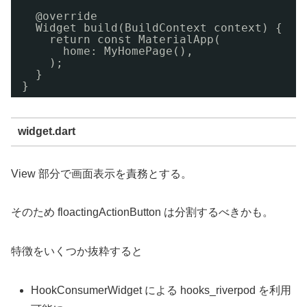
@override
Widget build(BuildContext context) {
return const MaterialApp(
home: MyHomePage(),
);
}
}
widget.dart
View 部分で画面表示を責務とする。
そのため floactingActionButton は分割するべきかも。
特徴をいくつか抜粋すると
HookConsumerWidget による hooks_riverpod を利用