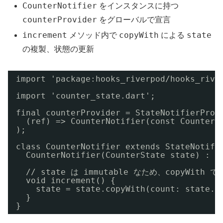
CounterNotifier
をインスタンスに持つ
counterProvider
をグローバルで宣言
increment
copyWith
state
メソッド内で
による
の複製、状態の更新
import 'package:hooks_riverpod/hooks_rive
import 'counter_state.dart';
final counterProvider = StateNotifierProv
(ref) => CounterNotifier(const CounterS
);
class CounterNotifier extends StateNotifi
CounterNotifier(CounterState state) : s
// state は immutable なため、copyWith 
void increment() {
state = state.copyWith(count: state.c
}
}