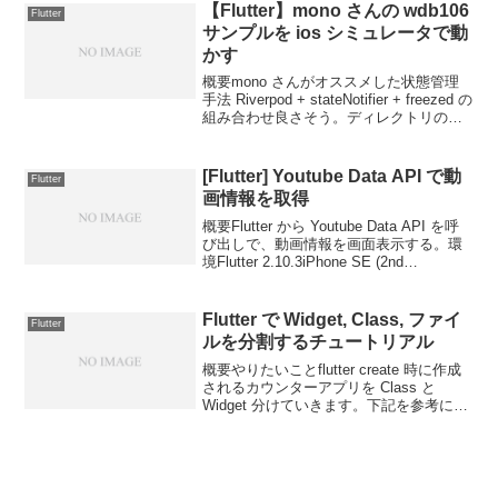
書いてあったのに！環境D...
【Flutter】mono さんの wdb106
Flutter
サンプルを ios シミュレータで動
かす
概要mono さんがオススメした状態管理
手法 Riverpod + stateNotifier + freezed の
組み合わせ良さそう。ディレクトリの切
り方も好みなので、下記リポジトリを
iOS で動かそうとした。wdb106_sampl...
[Flutter] Youtube Data API で動
Flutter
画情報を取得
概要Flutter から Youtube Data API を呼
び出しで、動画情報を画面表示する。環
境Flutter 2.10.3iPhone SE (2nd
generation) シミュレータhttp: ^0.13.4設
計Youtube...
Flutter で Widget, Class, ファイ
Flutter
ルを分割するチュートリアル
概要やりたいことflutter create 時に作成
されるカウンターアプリを Class と
Widget 分けていきます。下記を参考にさ
せていただきました。追加で NullSafety
などを対応していく。Flutterに入門して
疑問に...