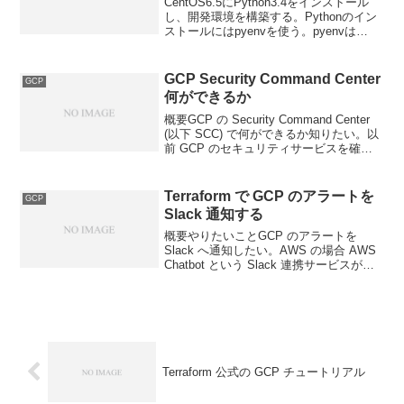
CentOS6.5にPython3.4をインストール
し、開発環境を構築する。Pythonのイン
ストールにはpyenvを使う。pyenvは
Pythonのバージョン管理ツールで、
Pythonを複数インストールして切り替え
るためのもの。今回はPy...
GCP Security Command Center
GCP
何ができるか
概要GCP の Security Command Center
(以下 SCC) で何ができるか知りたい。以
前 GCP のセキュリティサービスを確認
したところ、 この SCC に集約されてい
るようだ。Security Command Cen...
Terraform で GCP のアラートを
GCP
Slack 通知する
概要やりたいことGCP のアラートを
Slack へ通知したい。AWS の場合 AWS
Chatbot という Slack 連携サービスが存
在するが、GCP にはないため、 Cloud
Functions で Slack WebHook U...
Terraform 公式の GCP チュートリアル