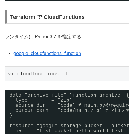
Terraform で CloudFunctions
ランタイムは Python3.7 を指定する。
google_cloudfunctions_function
vi cloudfunctions.tf
data "archive_file" "function_archive" {
type        = "zip"
source_dir  = "code" # main.pyやrequir
output_path = "code/main.zip" # zip
}
resource "google_storage_bucket" "bucket"
name = "test-bucket-hello-world-test"