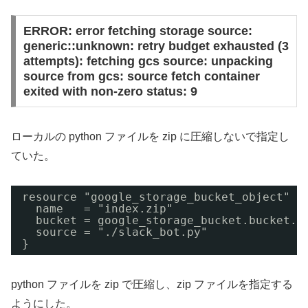
ERROR: error fetching storage source:
generic::unknown: retry budget exhausted (3
attempts): fetching gcs source: unpacking
source from gcs: source fetch container
exited with non-zero status: 9
ローカルの python ファイルを zip に圧縮しないで指定し
ていた。
resource "google_storage_bucket_object" "
name   = "index.zip"
bucket = google_storage_bucket.bucket.n
source = "./slack_bot.py"
}
python ファイルを zip で圧縮し、zip ファイルを指定する
ようにした。