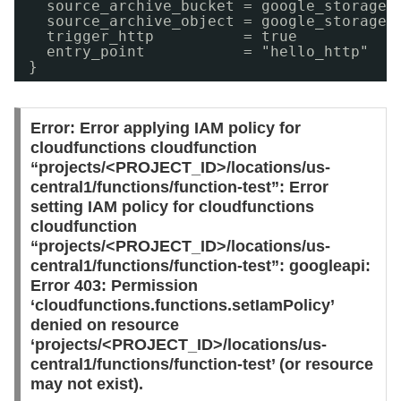
source_archive_bucket = google_storage_
source_archive_object = google_storage_
trigger_http          = true
entry_point           = "hello_http"
}
Error: Error applying IAM policy for
cloudfunctions cloudfunction
“projects/<PROJECT_ID>/locations/us-
central1/functions/function-test”: Error
setting IAM policy for cloudfunctions
cloudfunction
“projects/<PROJECT_ID>/locations/us-
central1/functions/function-test”: googleapi:
Error 403: Permission
‘cloudfunctions.functions.setIamPolicy’
denied on resource
‘projects/<PROJECT_ID>/locations/us-
central1/functions/function-test’ (or resource
may not exist).