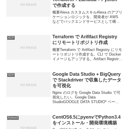
で作成する
概要Alexa カスタムスキルAlexa のアプリ
ケーションロジックを、開発者が AWS
などでバックエンドサービスとして構築
したもの。Alexa Skills Kit が提供されて
いる言語は 3つ。
Node.jsJavaPythonAle...
Terraform で Arififact Registry
GCP
にリモートリポジトリ作成
概要Terraform で Arififact Registry にリモ
ートリポジトリ作成する。CLI で Docker
イメージもアップする。Artifact Registry
は Container Registry の進化形のコンテ
ナ...
Google Data Studio + BigQuery
GCP
で Stackdriver で収集したデータ
を可視化
Nginx のログを Google Data Studio で可
視化したい。Google Data
StudioGOOGLE DATA STUDIO* ベータ
版Google Data Studio は無料で使えるデ
ータ可視化ツール。GCP ...
CentOS6.5にpyenvでPython3.4
Python3
をインストール・開発環境構築