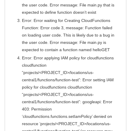
the user code. Error message: File main.py that is
expected to define function doesn’t exist
Error: Error waiting for Creating CloudFunctions
Function: Error code 3, message: Function failed
on loading user code. This is likely due to a bug in
the user code. Error message: File main.py is
expected to contain a function named helloGET
Error: Error applying IAM policy for cloudfunctions
cloudfunction
“projects/<PROJECT_ID>/locations/us-
central1/functions/function-test”: Error setting IAM
policy for cloudfunctions cloudfunction
“projects/<PROJECT_ID>/locations/us-
central1/functions/function-test”: googleapi: Error
403: Permission
‘cloudfunctions.functions.setIamPolicy’ denied on
resource ‘projects/<PROJECT_ID>/locations/us-
central1/functions/function-test’ (or resource may