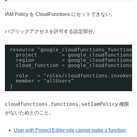
IAM Policy を CloudFunctions にセットできない。
パブリックアクセスを許可する設定部分。
resource "google_cloudfunctions_function_
project        = google_cloudfunctions_
region         = google_cloudfunctions_
cloud_function = google_cloudfunctions_
role   = "roles/cloudfunctions.invoker"
member = "allUsers"
}
cloudfunctions.functions.setIamPolicy
権限
がないためとのこと。
User with Project Editor role cannot make a function