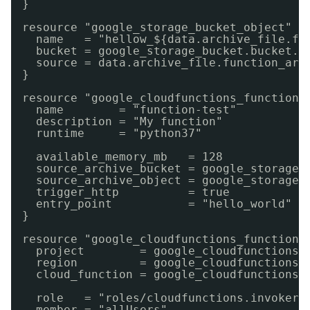
}
resource "google_storage_bucket_object" "
name   = "hellow_${data.archive_file.fu
bucket = google_storage_bucket.bucket.n
source = data.archive_file.function_arc
}
resource "google_cloudfunctions_function"
name        = "function-test"
description = "My function"
runtime     = "python37"
available_memory_mb   = 128
source_archive_bucket = google_storage_
source_archive_object = google_storage_
trigger_http          = true
entry_point           = "hello_world"
}
resource "google_cloudfunctions_function_
project        = google_cloudfunctions_
region         = google_cloudfunctions_
cloud_function = google_cloudfunctions_
role   = "roles/cloudfunctions.invoker"
member = "allUsers"