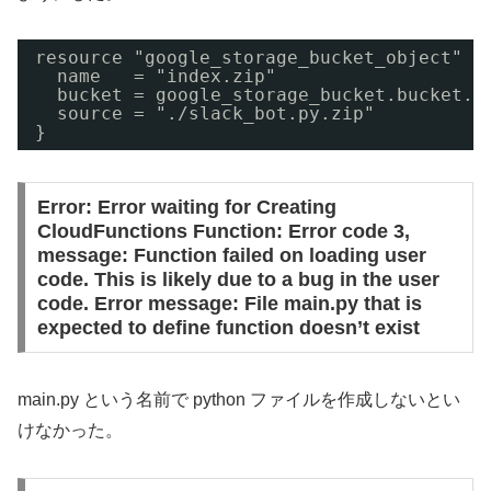
resource "google_storage_bucket_object" "
name   = "index.zip"
bucket = google_storage_bucket.bucket.n
source = "./slack_bot.py.zip"
}
Error: Error waiting for Creating
CloudFunctions Function: Error code 3,
message: Function failed on loading user
code. This is likely due to a bug in the user
code. Error message: File main.py that is
expected to define function doesn’t exist
main.py という名前で python ファイルを作成しないとい
けなかった。