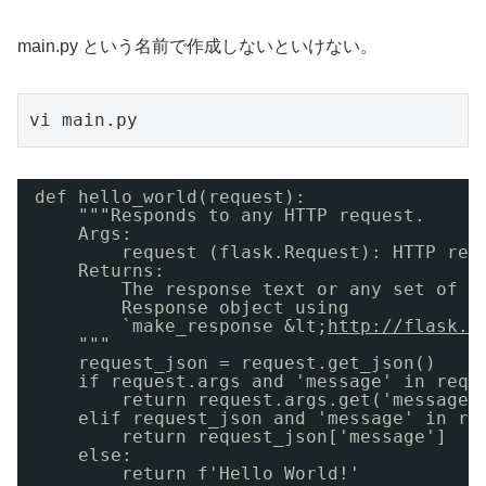
main.py という名前で作成しないといけない。
vi main.py
def hello_world(request):
"""Responds to any HTTP request.
Args:
request (flask.Request): HTTP req
Returns:
The response text or any set of v
Response object using
`make_response &lt;
http://flask.p
"""
request_json = request.get_json()
if request.args and 'message' in requ
return request.args.get('message'
elif request_json and 'message' in re
return request_json['message']
else:
return f'Hello World!'