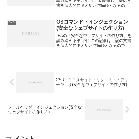
読み進める第7回！※この記事は上記の文
書を個人的にまとめた防備録となるので
注意。この文書の目次は以下。1) SQL イ
ンジェクション2) OS コマンド・インジ
ェクション3) パス名パラメータの未チ
OSコマンド・インジェクション
PHP
ェ...
(安全なウェブサイトの作り方)
IPAの「安全なウェブサイトの作り方」を
読み進める第1回！この記事は上記の文書
を個人的にまとめた防備録となるので注
意。セキュリティについて勉強したい人
は実際に読んでみよう！この文書の目次
は以下。1) SQL インジェクション2) OS
コマ...
CSRF:クロスサイト・リクエスト・フォ
ージェリ(安全なウェブサイトの作り方)
メールヘッダ・インジェクション(安全な
ウェブサイトの作り方)
コメント