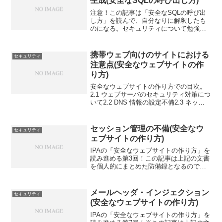
生成(安全なSQLの呼び出し方)
注意！この記事は「安全なSQLの呼び出
し方」を読んで、自分なりに解釈したも
のになる。セキュリティについて勉強し
たい人は「安全なSQLの呼び出し方」を
読むほうがいいよ。前回SQLの呼び出し
方(安全なSQLの呼び出し方)で、呼び出し
携帯ウェブ向けのサイトにおける
セキュリティ
方の優先順位...
注意点(安全なウェブサイトの作
り方)
安全なウェブサイトの作り方での目次。
2.1 ウェブサーバのセキュリティ対策につ
いて2.2 DNS 情報の設定不備2.3 ネット
ワーク盗聴への対策2.4 パスワードの不備
2.5 フィッシング詐欺を助長しないための
対策2.6 WAF によるウェ...
セッション管理の不備(安全なウ
セキュリティ
ェブサイトの作り方)
IPAの「安全なウェブサイトの作り方」を
読み進める第3回！この記事は上記の文書
を個人的にまとめた防備録となるので注
意。この文書の目次は以下。1) SQL イン
ジェクション2) OS コマンド・インジェ
クション3) パス名パラメータの未チェ
メールヘッダ・インジェクション
セキュリティ
ッ...
(安全なウェブサイトの作り方)
IPAの「安全なウェブサイトの作り方」を