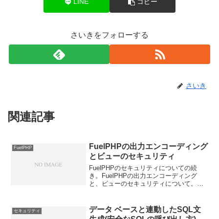
LINE
コピー
さいきをフォローする
さいき
関連記事
FuelPHPの出力エンコーディング
FuelPHP
とビューのセキュリティ
FuelPHPのセキュリティについての続
き。FuelPHPの出力エンコーディング
と、ビューのセキュリティについて。ち
なみに「エンコーディング」とは、ある
形式のデータを一定の規則に基づいて別
の形式のデータに変換すること。「符号
データ ベースと連動したSQL文
セキュリティ
化」や「エンコー...