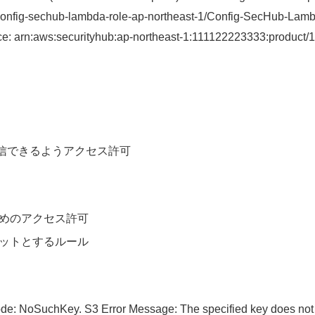
nfig-sechub-lambda-role-ap-northeast-1/Config-SecHub-Lambda
ce: arn:aws:securityhub:ap-northeast-1:111122223333:product/
受信できるようアクセス許可
めのアクセス許可
ットとするルール
ode: NoSuchKey. S3 Error Message: The specified key does not 