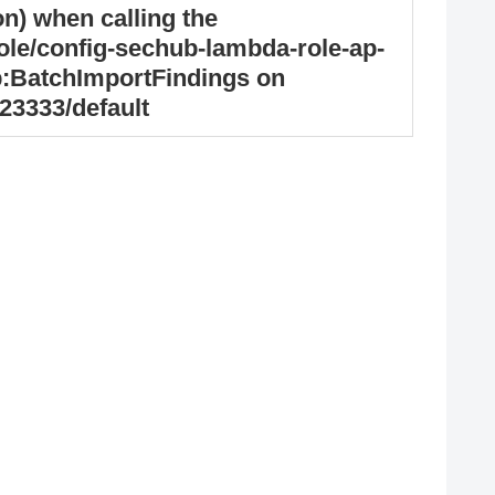
) when calling the
le/config-sechub-lambda-role-ap-
b:BatchImportFindings on
23333/default