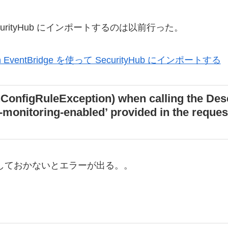
SecurityHub にインポートするのは以前行った。
n EventBridge を使って SecurityHub にインポートする
ConfigRuleException) when calling the Des
-monitoring-enabled’ provided in the request
有効化しておかないとエラーが出る。。