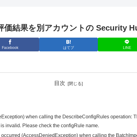
es の評価結果を別アカウントの Securit
Facebook
はてブ
LINE
目次
eException) when calling the DescribeConfigRules operation: T
 is invalid. Please check the configRule name.
occurred (AccessDeniedException) when calling the BatchImpor