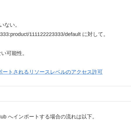
されていない。
223333:product/111122223333/default に対して。
ない可能性。
ョンでサポートされるリソースレベルのアクセス許可
rity Hub へインポートする場合の流れは以下。