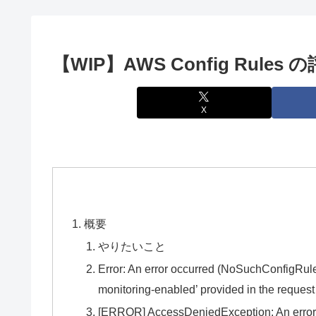
【WIP】AWS Config Rul
X
概要
やりたいこと
Error: An error occurred (NoSuchConfigRul
monitoring-enabled’ provided in the request
[ERROR] AccessDeniedException: An error 