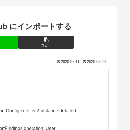
y Hub にインポートする
コピー
2020.07.11
2020.08.20
he ConfigRule ‘ec2-instance-detailed-
tFindings operation: User: