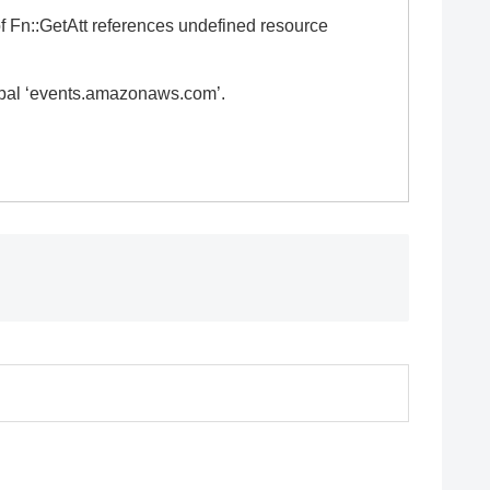
f Fn::GetAtt references undefined resource
cipal ‘events.amazonaws.com’.