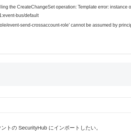
lling the CreateChangeSet operation: Template error: instance o
:event-bus/default
role/event-send-crossaccount-role’ cannot be assumed by prin
ントの SecurityHub にインポートしたい。