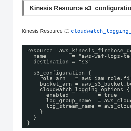
Kinesis Resource s3_configur
cloudwatch_logging
Kinesis Resource に
resource "aws_kinesis_firehose_d
name        = "aws-waf-logs-te
destination = "s3"
s3_configuration {
role_arn   = aws_iam_role.fi
bucket_arn = aws_s3_bucket.b
cloudwatch_logging_options {
enabled         = true
log_group_name  = aws_clou
log_stream_name = aws_clou
}
}
}