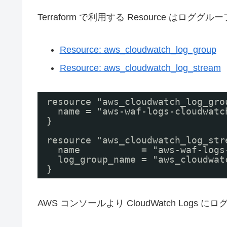
Terraform で利用する Resource はロ
Resource: aws_cloudwatch_log_group
Resource: aws_cloudwatch_log_stream
resource "aws_cloudwatch_log_gro
name = "aws-waf-logs-cloudwatc
}
resource "aws_cloudwatch_log_str
name           = "aws-waf-logs
log_group_name = "aws_cloudwat
}
AWS コンソールより CloudWatch Log