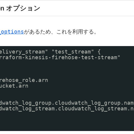
ation オプション
_options
があるため、これを利用する。
elivery_stream" "test_stream" {
rraform-kinesis-firehose-test-stream"
rehose_role.arn
ucket.arn
dwatch_log_group.cloudwatch_log_group.nam
dwatch_log_stream.cloudwatch_log_stream.n