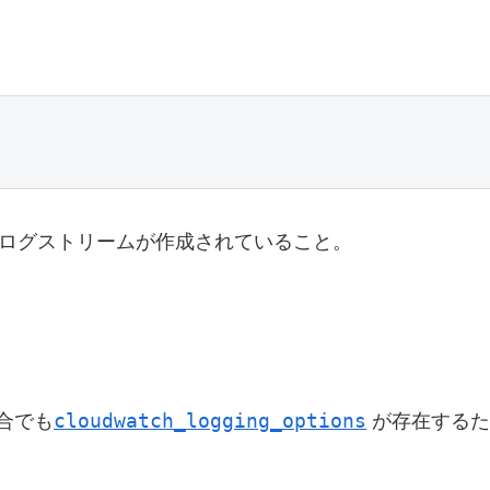
ープとログストリームが作成されていること。
cloudwatch_logging_options
の場合でも
が存在するため、