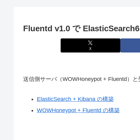
Fluentd v1.0 で ElasticSe
X
送信側サーバ（WOWHoneypot + Fluentd）
ElasticSearch + Kibana の構築
WOWHoneypot + Fluentd の構築