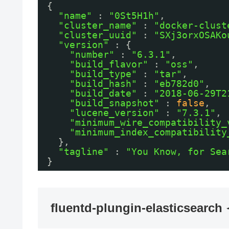
{
"name"
: 
"0St5H1h"
,
"cluster_name"
: 
"docker-clust
"cluster_uuid"
: 
"SXj3orxOSAKo
"version"
: {
"number"
: 
"6.3.1"
,
"build_flavor"
: 
"oss"
,
"build_type"
: 
"tar"
,
"build_hash"
: 
"eb782d0"
,
"build_date"
: 
"2018-06-29T2
"build_snapshot"
: 
false
,
"lucene_version"
: 
"7.3.1"
,
"minimum_wire_compatibility_
"minimum_index_compatibility
},
"tagline"
: 
"You Know, for Sea
}
fluentd-plungin-elasticse