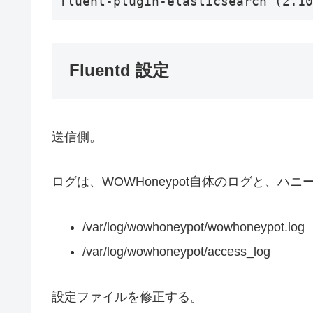
Fluentd 設定
送信側。
ログは、WOWHoneypot自体のログと、ハ
/var/log/wowhoneypot/wowhoneypot.log
/var/log/wowhoneypot/access_log
設定ファイルを修正する。