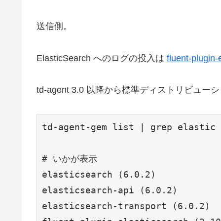
送信側。
ElasticSearch へのログの投入は
fluent-plugin-
td-agent 3.0 以降から標準ディスト
td-agent-gem list | grep elastic

# いかが表示

elasticsearch (6.0.2)

elasticsearch-api (6.0.2)

elasticsearch-transport (6.0.2)
