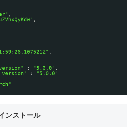
er"
,
uZVhxQyKdw"
,
1:59:26.107521Z"
,
version"
: 
"5.6.0"
,
_version"
: 
"5.0.0"
rch"
arch インストール