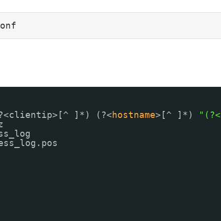
onf
?<clientip>[^ ]*) (?<
hostname
>[^ ]*) 
"(?<
z
ss_log
ess_log
.pos