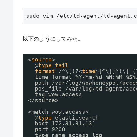
sudo vim /etc/td-agent/td-agent.c
以下のようにしてみた。
<
source
>
@
type
tail
format
/^\[(?<
time
>[^\]]*)\] (
time_format %Y-%m-%d %H:%M:%S%
path 
/var/log/wowhoneypot/acce
pos_file 
/var/log/td-agent/acc
tag wow.access
<
/source
>
<match wow.access>
@
type
elasticsearch
host 172.31.31.131
port 9200
type_name access_log