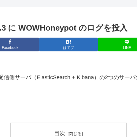
arch6.3 に WOWHoneypot のログを投入
Facebook
はてブ
LINE
と受信側サーバ（ElasticSearch + Kibana）の2つのサ
目次