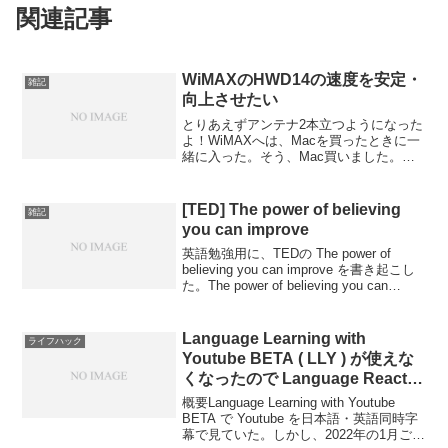
関連記事
WiMAXのHWD14の速度を安定・
雑記
向上させたい
とりあえずアンテナ2本立つようになった
よ！WiMAXへは、Macを買ったときに一
緒に入った。そう、Mac買いました。こ
れからMacの記事も書いていこう。
WiMAXに入った理由は、Macを割引して
くれるからと使ってみたかったから。あ
[TED] The power of believing
雑記
と、emo...
you can improve
英語勉強用に、TEDの The power of
believing you can improve を書き起こし
た。The power of believing you can
improve ディクテーションI heard about
...
Language Learning with
ライフハック
Youtube BETA ( LLY ) が使えな
くなったので Language Reactor
を使うようにした
概要Language Learning with Youtube
BETA で Youtube を日本語・英語同時字
幕で見ていた。しかし、2022年の1月ごろ