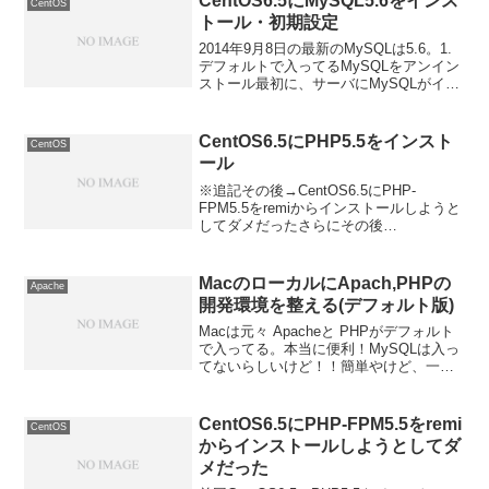
CentOS6.5にMySQL5.6をインス
CentOS
トール・初期設定
2014年9月8日の最新のMySQLは5.6。1.
デフォルトで入ってるMySQLをアンイン
ストール最初に、サーバにMySQLがイン
ストールされてないか確認する。rpm -qa
| grep mysql入ってた・・・デフォルトで
入ってるみた...
CentOS6.5にPHP5.5をインスト
CentOS
ール
※追記その後→CentOS6.5にPHP-
FPM5.5をremiからインストールしようと
してダメだったさらにその後
→CentOS6.5にPHP5.5とPHP-FPM5.5を
インストール新しく借りたVPSにPHP5.5
を入れてみる。1. PH...
MacのローカルにApach,PHPの
Apache
開発環境を整える(デフォルト版)
Macは元々 Apacheと PHPがデフォルト
で入ってる。本当に便利！MySQLは入っ
てないらしいけど！！簡単やけど、一
応、開発環境を整える忘備録を残してお
く。それぞれのソフトのバージョンは以
下のようだった。・Apache2.2.26・P...
CentOS6.5にPHP-FPM5.5をremi
CentOS
からインストールしようとしてダ
メだった