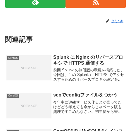
さいき
関連記事
Splunk に Nginx のリバースプロ
CentOS
キシで HTTPS 通信する
前回 Splunk の無償版の環境を構築した。
今回は、この Splunk に HTTPS でアクセ
スするためのリバースプロキシ設定を行
う。公式日本語ドキュメントでは Apache
と Squid のみがサポートされている口ぶ
りだが、公式ブロ...
scpでconfigファイルをつかう
CentOS
今年中にWebサービス作るとか言ってた
けどどう考えても今からじゃベータ版も
無理ですごめんなさい。初年度から誓い
を破ってしまった・・・冬休み中には公
開する・・・ベータ版でも！今回の記事
は上記とはまったく関係ない話で scpに
ついて。scpを使...