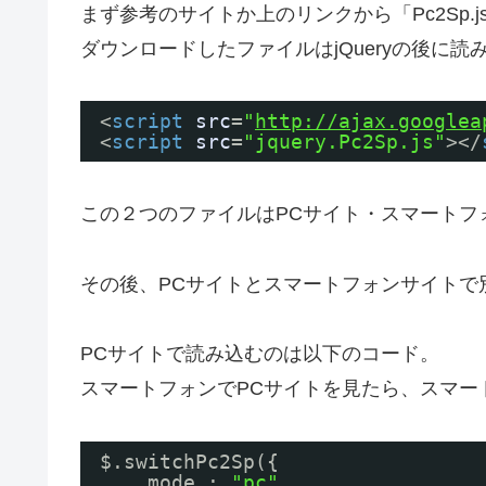
まず参考のサイトか上のリンクから「Pc2Sp.
ダウンロードしたファイルはjQueryの後に読
<
script
src
=
"
http://ajax.googlea
<
script
src
=
"jquery.Pc2Sp.js"
></
この２つのファイルはPCサイト・スマートフ
その後、PCサイトとスマートフォンサイトで別々の
PCサイトで読み込むのは以下のコード。
スマートフォンでPCサイトを見たら、スマー
$.switchPc2Sp({
mode : 
"pc"
,