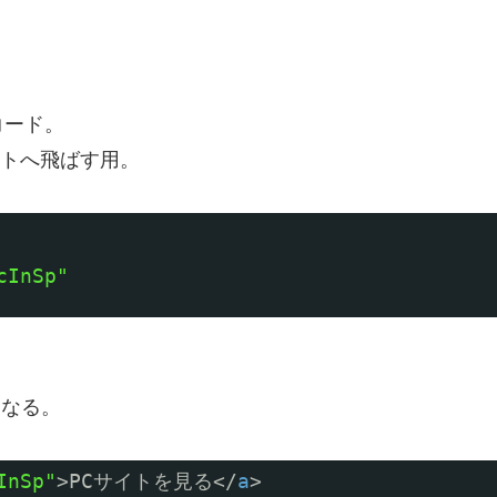
コード。
イトへ飛ばす用。
cInSp"
。
になる。
InSp"
>PCサイトを見る</
a
>