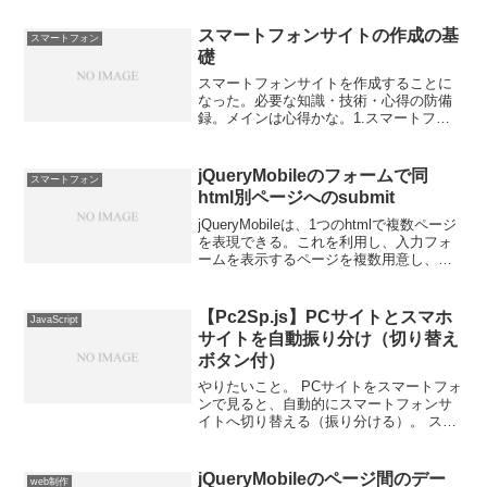
スマートフォンサイトの作成の基
スマートフォン
礎
スマートフォンサイトを作成することに
なった。必要な知識・技術・心得の防備
録。メインは心得かな。1.スマートフォ
ンサイト構築に必要な知識・技術ざっと
必要そうな知識・技術など列挙。・
html5、css3、（PHP）・jQuery・
jQueryMobileのフォームで同
スマートフォン
jQueryM...
html別ページへのsubmit
jQueryMobileは、1つのhtmlで複数ページ
を表現できる。これを利用し、入力フォ
ームを表示するページを複数用意し、
順々に入力を進めるプログラムを書い
た。しかし、フォームのsubmit後に意図
したページへ遷移してくれなかった。1.
【Pc2Sp.js】PCサイトとスマホ
JavaScript
...
サイトを自動振り分け（切り替え
ボタン付）
やりたいこと。 PCサイトをスマートフォ
ンで見ると、自動的にスマートフォンサ
イトへ切り替える（振り分ける）。 スマ
ートフォンサイトでは「PCサイトを見
る」ボタンを表示させ、クリックすると
PCサイトへ移動する。 PCサイトでは、
jQueryMobileのページ間のデー
web制作