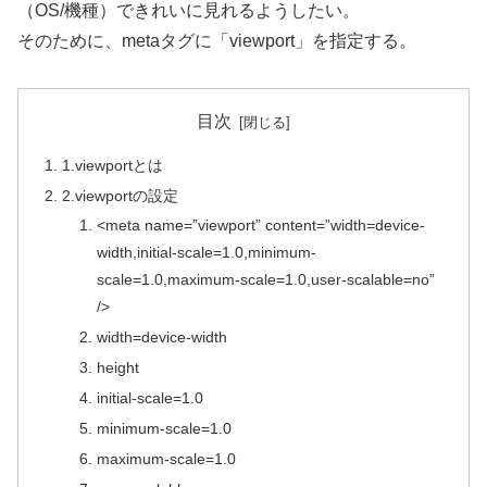
（OS/機種）できれいに見れるようしたい。
そのために、metaタグに「viewport」を指定する。
目次
1.viewportとは
2.viewportの設定
<meta name=”viewport” content=”width=device-
width,initial-scale=1.0,minimum-
scale=1.0,maximum-scale=1.0,user-scalable=no”
/>
width=device-width
height
initial-scale=1.0
minimum-scale=1.0
maximum-scale=1.0