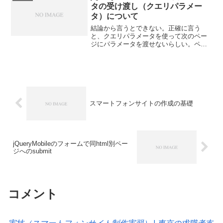
スマートフォン...
タの受け渡し（クエリパラメー
タ）について
結論から言うとできない。正確に言う
と、クエリパラメータを使って次のペー
ジにパラメータを渡せないらしい。ペー
ジ間のデータの受け渡しは
JavaScript(jQuery)で行なうとのこと。経
緯として、jQueryMobileのページで、ア
ンカー...
スマートフォンサイトの作成の基礎
jQueryMobileのフォームで同html別ペー
ジへのsubmit
コメント