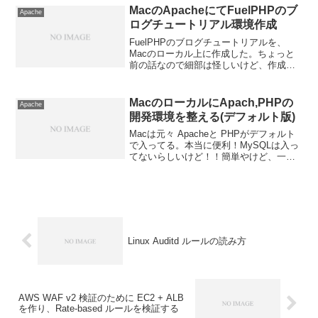
バーチャルホストでFuelPHPのpublic...
MacのApacheにてFuelPHPのブ
Apache
ログチュートリアル環境作成
FuelPHPのブログチュートリアルを、
Macのローカル上に作成した。ちょっと
前の話なので細部は怪しいけど、作成し
た手順を残しておく。このチュートリア
ルははじめてのフレームワークとしての
FuelPHPを書かれた方の記事。最近、紙
MacのローカルにApach,PHPの
Apache
版が出た。ほ...
開発環境を整える(デフォルト版)
Macは元々 Apacheと PHPがデフォルト
で入ってる。本当に便利！MySQLは入っ
てないらしいけど！！簡単やけど、一
応、開発環境を整える忘備録を残してお
く。それぞれのソフトのバージョンは以
下のようだった。・Apache2.2.26・P...
Linux Auditd ルールの読み方
AWS WAF v2 検証のために EC2 + ALB
を作り、Rate-based ルールを検証する