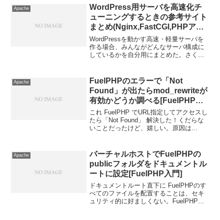
インストールインス...
WordPress用サーバを高速化チ
Apache
ューニングするときの参考サイト
まとめ(Nginx,FastCGI,PHPアク
セラレータ,リバースプロキシ)
WordPressを動かす高速・軽量サーバを
作る場合、みんながどんなサーバ構成に
しているかを自分用にまとめた。さくら
VPSでWordPressを高速に動かすため、
サーバ構築したときに参考にしたサイト
の構築例を整理しておく。1. 基本の
FuelPHPのエラーで「Not
Apache
LAM...
Found」が出たらmod_rewriteが
有効かどうか調べる[FuelPHP入
門]
これ FuelPHP でURL指定してアクセスし
たら「Not Found」 解決した！くだらな
いことだったけど、嬉しい。原因は
mod_rewrite が有効になってなかったこ
と。今振り返ると、「Not Found」の表示
が、FuelPHP...
バーチャルホストでFuelPHPの
Apache
publicフォルダをドキュメントル
ートに設定[FuelPHP入門]
ドキュメントルート直下に FuelPHPのす
べてのファイルを配置することは、セキ
ュリティ的に好ましくない。FuelPHPの
設定ファイルもすべて公開ディレクトリ
に含まれてしまうためである。そこで、