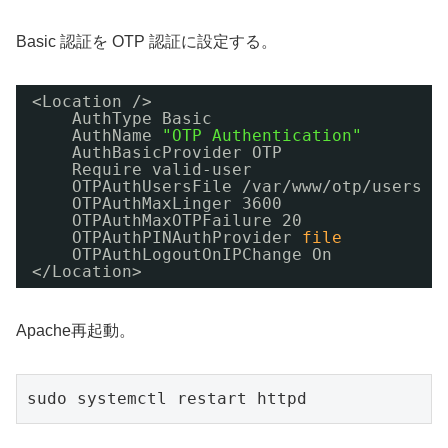
Basic 認証を OTP 認証に設定する。
<Location />
AuthType Basic
AuthName 
"OTP Authentication"
AuthBasicProvider OTP
Require valid-user
OTPAuthUsersFile 
/var/www/otp/users
OTPAuthMaxLinger 3600
OTPAuthMaxOTPFailure 20
OTPAuthPINAuthProvider 
file
OTPAuthLogoutOnIPChange On
<
/Location
>
Apache再起動。
sudo systemctl restart httpd