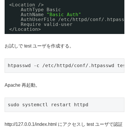
<Location />
AuthType Basic
AuthName 
"Basic Auth"
AuthUserFile 
/etc/httpd/conf/
.htpassw
Require valid-user
<
/Location
>
お試しで test ユーザを作成する。
htpasswd -c /etc/httpd/conf/.htpasswd test
Apache 再起動。
sudo systemctl restart httpd
http://127.0.0.1/index.html にアクセスし test ユーザで認証