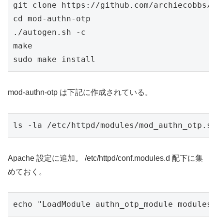
git clone https://github.com/archiecobbs/m
cd mod-authn-otp

./autogen.sh -c

make

sudo make install
mod-authn-otp は下記に作成されている。
ls -la /etc/httpd/modules/mod_authn_otp.so
Apache 設定に追加。 /etc/httpd/conf.modules.d 配下に集
めておく。
echo "LoadModule authn_otp_module modules/