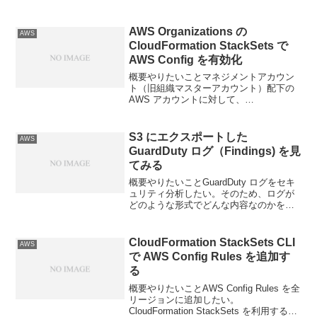
検出結果を Slack に飛ばすGuardDuty 委
任管理者から特定...
AWS Organizations の
AWS
CloudFormation StackSets で
AWS Config を有効化
概要やりたいことマネジメントアカウン
ト（旧組織マスターアカウント）配下の
AWS アカウントに対して、
Organizations の CloudFormation
StackSets で利用して、 OU
(Organizations Un...
S3 にエクスポートした
AWS
GuardDuty ログ（Findings) を見
てみる
概要やりたいことGuardDuty ログをセキ
ュリティ分析したい。そのため、ログが
どのような形式でどんな内容なのかを確
認する。Amazon GuardDuty を S3 にエ
クスポートし Athena で検索AWS
GuardDuty ログ...
CloudFormation StackSets CLI
AWS
で AWS Config Rules を追加す
る
概要やりたいことAWS Config Rules を全
リージョンに追加したい。
CloudFormation StackSets を利用する。