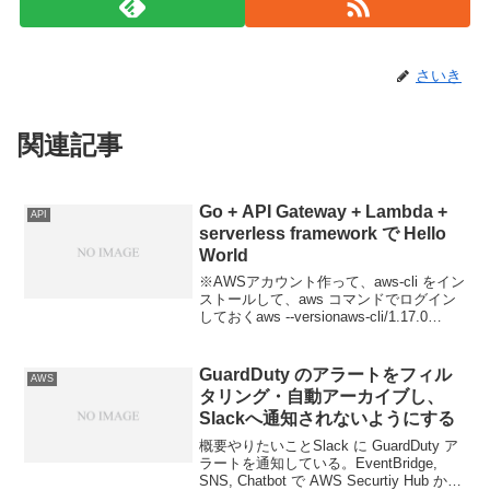
さいき
関連記事
Go + API Gateway + Lambda +
API
serverless framework で Hello
World
※AWSアカウント作って、aws-cli をイン
ストールして、aws コマンドでログイン
しておくaws --versionaws-cli/1.17.0
Python/3.8.1 Darwin/18.7.0
botocore/1.14.0準備...
GuardDuty のアラートをフィル
AWS
タリング・自動アーカイブし、
Slackへ通知されないようにする
概要やりたいことSlack に GuardDuty ア
ラートを通知している。EventBridge,
SNS, Chatbot で AWS Securtiy Hub から