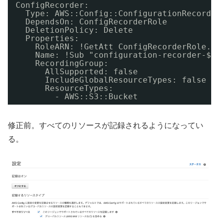
ConfigRecorder:
Type: AWS::Config::ConfigurationRecorde
DependsOn: ConfigRecorderRole
DeletionPolicy: Delete
Properties:
RoleARN: !GetAtt ConfigRecorderRole.A
Name: !Sub "configuration-recorder-${
RecordingGroup:
AllSupported: false
IncludeGlobalResourceTypes: false
ResourceTypes: 
- AWS::S3::Bucket
修正前。すべてのリソースが記録されるようになってい
る。