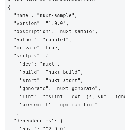
{

  "name": "nuxt-sample",

  "version": "1.0.0",

  "description": "nuxt-sample",

  "author": "runble1",

  "private": true,

  "scripts": {

    "dev": "nuxt",

    "build": "nuxt build",

    "start": "nuxt start",

    "generate": "nuxt generate",

    "lint": "eslint --ext .js,.vue --ignor
    "precommit": "npm run lint"

  },

  "dependencies": {

    "nuxt": "^2.0.0"
