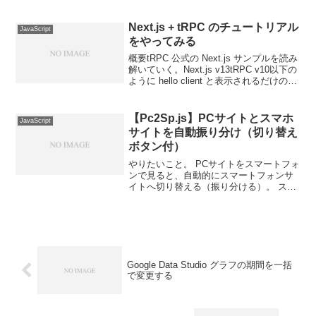
イする。下記記事を大参考にさせていた
だきましたmm環境Flutter 2.10.2チュート
リアル...
Next.js + tRPC のチュートリアル
JavaScript
をやってみる
概要tRPC 公式の Next.js サンプルを読み
解いていく。Next.js v13tRPC v10以下の
ように hello client と表示されるだけのシ
ンプルなアプリ。tRPCざっくり公式ドキ
ュメントより全体像。src ディレクト...
【Pc2Sp.js】PCサイトとスマホ
JavaScript
サイトを自動振り分け（切り替え
ボタン付）
やりたいこと。 PCサイトをスマートフォ
ンで見ると、自動的にスマートフォンサ
イトへ切り替える（振り分ける）。 スマ
ートフォンサイトでは「PCサイトを見
る」ボタンを表示させ、クリックすると
PCサイトへ移動する。 PCサイトでは、
スマートフォン...
Google Data Studio グラフの期間を一括
で変更する