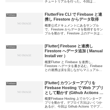
チュートリアルを行った。今回は
FlutterFire CLI を利用して Firebase 連携
を行う。環境Flutter 2.10...
FlutterFire CLI で Firebase と連
Firebase
携し Firestore からデータ取得
概要公式ドキュメントにあるサンプル
で、Firestore からデータを取得するサン
プルを動かす。Firestore 上のデータは手
動追加する（アプリから追加する場
合）。（cloud_firestore の公式 Example
は複雑すぎた）...
[Flutter] Firebase と連携し
Firebase
Firestore へデータ追加 ( Manual
Install ver ）
概要Flutter と Firebase を連携し、
Firestore へデータを書き込む。Firebase
との連携は涙を流しながらマニュアルで
行った。ブログ内でキーや ID を容赦なく
スクショで晒しているが、本来はダメ。
自分は検証完了し...
[Flutter] カウンターアプリを
Firebase
Firebase Hosting で Web アプリ
として動かす (Github Actions か
らデプロイ)
概要Firebase Hosting 上でカウンターア
プリを動かす。デプロイ方法はいくつか
あるが、今回は Github Actions でデプロ