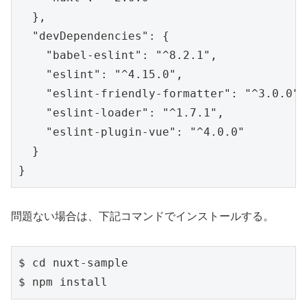
  },

  "devDependencies": {

    "babel-eslint": "^8.2.1",

    "eslint": "^4.15.0",

    "eslint-friendly-formatter": "^3.0.0",

    "eslint-loader": "^1.7.1",

    "eslint-plugin-vue": "^4.0.0"

  }

}
問題ない場合は、下記コマンドでインストールする。
$ cd nuxt-sample

$ npm install