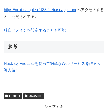
https://nuxt-sample-c1f33.firebaseapp.com
へアクセスする
と、公開されてる。
独自ドメインを設定することも可能
。
参考
Nuxt.jsとFirebaseを使って簡単なWebサービスを作る＜
導入編＞
Firebase
JavaScript
シェアする