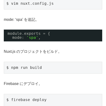
$ vim nuxt.config.js
mode: ‘spa’ を追記。
module.exports = {
mode: 
'spa'
,
Nuxt.js のプロジェクトをビルド。
$ npm run build
Firebase にデプロイ。
$ firebase deploy
