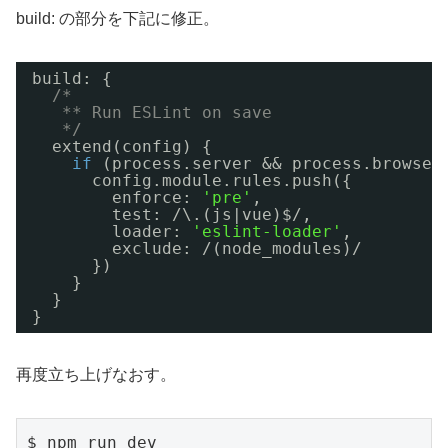
build: の部分を下記に修正。
build: {
/*
** Run ESLint on save
*/
extend(config) {
if
(process.server && process.browser
config.module.rules.push({
enforce: 
'pre'
,
test: /\.(js|vue)$/,
loader: 
'eslint-loader'
,
exclude: /(node_modules)/
})
}
}
}
再度立ち上げなおす。
$ npm run dev