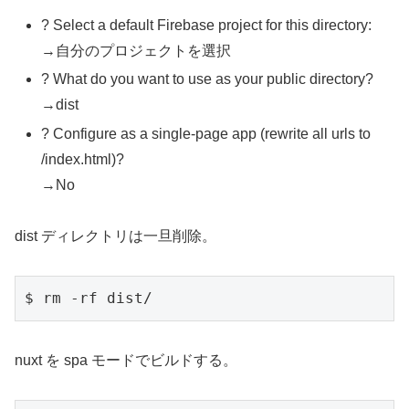
? Select a default Firebase project for this directory:
→自分のプロジェクトを選択
? What do you want to use as your public directory?
→dist
? Configure as a single-page app (rewrite all urls to
/index.html)?
→No
dist ディレクトリは一旦削除。
$ rm -rf dist/
nuxt を spa モードでビルドする。