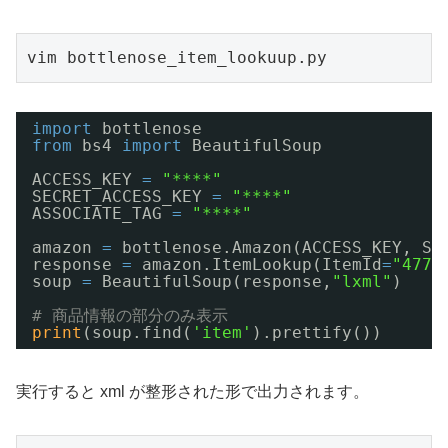
vim bottlenose_item_lookuup.py
import
bottlenose
from
bs4 
import
BeautifulSoup
ACCESS_KEY 
=
"****"
SECRET_ACCESS_KEY 
=
"****"
ASSOCIATE_TAG 
=
"****"
amazon 
=
bottlenose.Amazon(ACCESS_KEY, SE
response 
=
amazon.ItemLookup(ItemId
=
"4774
soup 
=
BeautifulSoup(response,
"lxml"
)
# 商品情報の部分のみ表示
print
(soup.find(
'item'
).prettify())
実行すると xml が整形された形で出力されます。