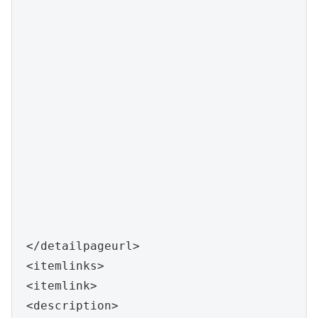
 </detailpageurl>

 <itemlinks>

 <itemlink>

 <description>
