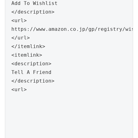
 Add To Wishlist

 </description>

 <url>

 https://www.amazon.co.jp/gp/registry/wish
 </url>

 </itemlink>

 <itemlink>

 <description>

 Tell A Friend

 </description>

 <url>
