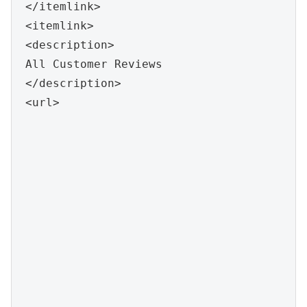
 </itemlink>

 <itemlink>

 <description>

 All Customer Reviews

 </description>

 <url>
