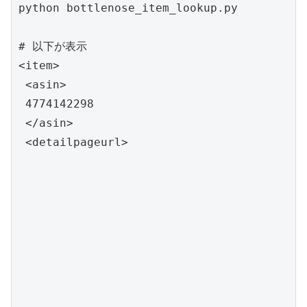
python bottlenose_item_lookup.py

# 以下が表示

<item>

 <asin>

 4774142298

 </asin>

 <detailpageurl>
