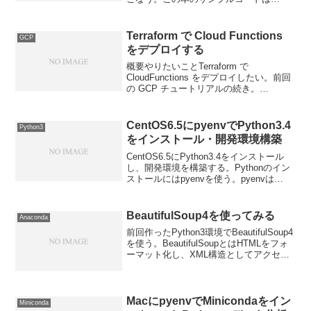
Python2系で書かれている。それを
Python3系で演習していく。Python3環境
はMacにMiniconda...
Terraform で Cloud Functions
GCP
をデプロイする
概要やりたいことTerraform で
CloudFunctions をデプロイしたい。前回
の GCP チュートリアルの続き。
Terraform 公式の GCP チュートリアル
CloudFunctions のデプロイGCP 版 AWS
La...
CentOS6.5にpyenvでPython3.4
Python3
をインストール・開発環境構築
CentOS6.5にPython3.4をインストール
し、開発環境を構築する。Pythonのイン
ストールにはpyenvを使う。pyenvは
Pythonのバージョン管理ツールで、
Pythonを複数インストールして切り替え
るためのもの。今回はPy...
BeautifulSoup4を使ってみる
Anaconda
前回作ったPython3環境でBeautifulSoup4
を使う。BeautifulSoupとはHTMLをフォ
ーマット化し、XML構造としてアクセス
できるPythonオブジェクトに変換してく
れる。つまり、タグを指定してHTMLから
値を取得し...
MacにpyenvでMinicondaをイン
Miniconda