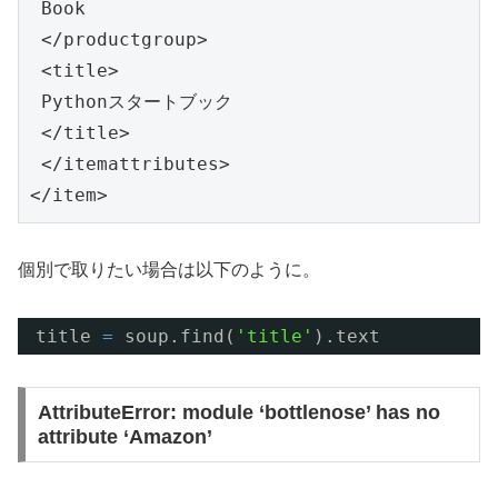
 Book

 </productgroup>

 <title>

 Pythonスタートブック

 </title>

 </itemattributes>

</item>
個別で取りたい場合は以下のように。
title 
=
soup.find(
'title'
).text
AttributeError: module ‘bottlenose’ has no
attribute ‘Amazon’