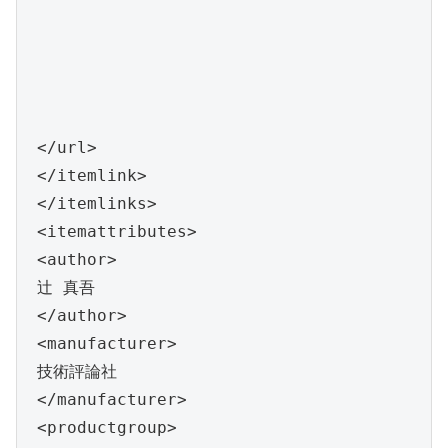
 </url>

 </itemlink>

 </itemlinks>

 <itemattributes>

 <author>

 辻 真吾

 </author>

 <manufacturer>

 技術評論社

 </manufacturer>

 <productgroup>
