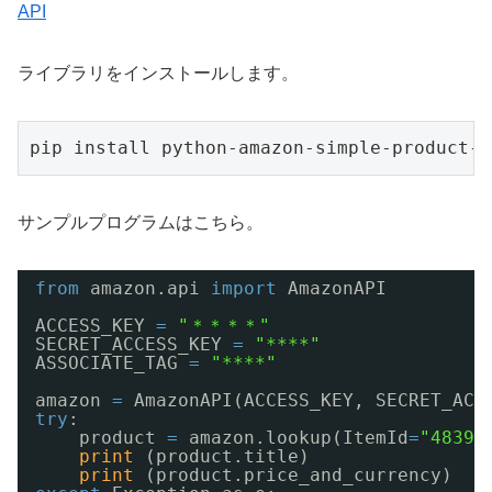
API
ライブラリをインストールします。
pip install python-amazon-simple-product-a
サンプルプログラムはこちら。
from
amazon.api 
import
AmazonAPI
ACCESS_KEY 
=
"＊＊＊＊"
SECRET_ACCESS_KEY 
=
"****"
ASSOCIATE_TAG 
=
"****"
amazon 
=
AmazonAPI(ACCESS_KEY, SECRET_ACC
try
:
product 
=
amazon.lookup(ItemId
=
"48399
print
(product.title)
print
(product.price_and_currency)