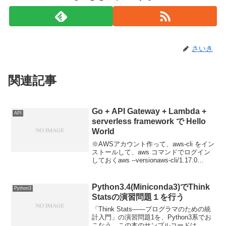
さいき
関連記事
Go + API Gateway + Lambda +
API
serverless framework で Hello
World
※AWSアカウント作って、aws-cli をイン
ストールして、aws コマンドでログイン
しておくaws --versionaws-cli/1.17.0
Python/3.8.1 Darwin/18.7.0
botocore/1.14.0準備...
Python3.4(Miniconda3)でThink
Python3
Statsの演習問題１を行う
「Think Stats――プログラマのための統
計入門」の演習問題1を、Python3系でお
こなう。この本のサンプルコードは