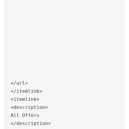
 </url>

 </itemlink>

 <itemlink>

 <description>

 All Offers

 </description>
