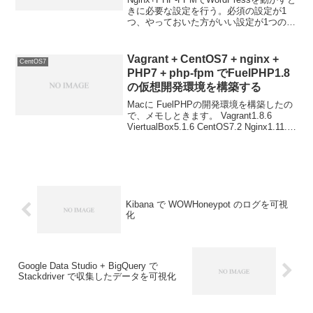
きに必要な設定を行う。必須の設定が1
つ、やっておいた方がいい設定が1つの計
2つ。・カスタムパーマリンク用の設定
（必須）・アクセスログ用の設定（でき
たら）前提として以下の2つの設定は行
Vagrant + CentOS7 + nginx +
CentOS7
っ...
PHP7 + php-fpm でFuelPHP1.8
の仮想開発環境を構築する
Macに FuelPHPの開発環境を構築したの
で、メモしときます。 Vagrant1.8.6
ViertualBox5.1.6 CentOS7.2 Nginx1.11.4
PHP7 FuelPHP1.8VagrantとVirtualBox
は...
Kibana で WOWHoneypot のログを可視
化
Google Data Studio + BigQuery で
Stackdriver で収集したデータを可視化