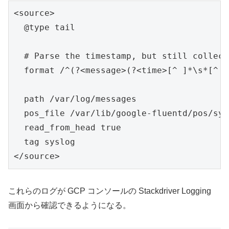
<source>

  @type tail

  # Parse the timestamp, but still collect
  format /^(?<message>(?<time>[^ ]*\s*[^ ]
  path /var/log/messages

  pos_file /var/lib/google-fluentd/pos/sys
  read_from_head true

  tag syslog

</source>
これらのログが GCP コンソールの Stackdriver Logging
画面から確認できるようになる。