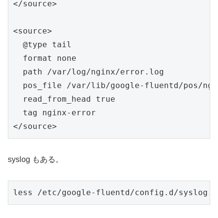
</source>

<source>

  @type tail

  format none

  path /var/log/nginx/error.log

  pos_file /var/lib/google-fluentd/pos/ngi
  read_from_head true

  tag nginx-error

</source>
syslog もある。
less /etc/google-fluentd/config.d/syslog.c