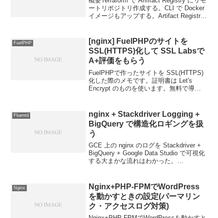
概要Terraform で Arififact Registry にリモ
ートリポジトリ作成する。CLI で Docker
イメージもアップする。Artifact Registry
は Container Registry の進化形のコンテ
ナ...
[nginx] FuelPHPのサイトを
FuelPHP
SSL(HTTPS)化して SSL Labsで
A+評価をもらう
FuelPHPで作ったサイトを SSL(HTTPS)
化した際のメモです。証明書は Let's
Encrypt のものを使います。無料で導入
も楽ちんです。最終的に SSL Labsで
A+評価をいただきました。以下の手順
は、FuelPHP +...
nginx + Stackdriver Logging +
Fluentd
BigQuery で構造化ロギングを扱
う
GCE 上の nginx のログを Stackdriver +
BigQuery + Google Data Studio で可視化
する大まかな流れはわかった。
Stackdriver Logging + BigQuery で GCE
の ...
Nginx+PHP-FPMでWordPress
Nginx
を動かすときの設定(パーマリン
ク・アクセスログ対策)
Nginx+PHP-FPMでWordPressを動かすと