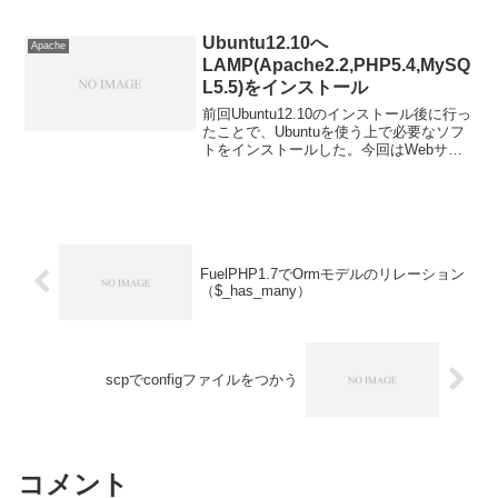
操作も参照。FuelPHPでは
$_has_many、$_belongs_to、
$_has_one、$_many_ma...
Ubuntu12.10へ
Apache
LAMP(Apache2.2,PHP5.4,MySQ
L5.5)をインストール
前回Ubuntu12.10のインストール後に行っ
たことで、Ubuntuを使う上で必要なソフ
トをインストールした。今回はWebサー
ビス制作で必要になるLAMP環境を構築
する。Apache2.2とPHP5.4とMySQL5.5
をインストールする...
FuelPHP1.7でOrmモデルのリレーション
（$_has_many）
scpでconfigファイルをつかう
コメント