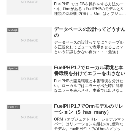
FuelPHP では DBを操作をする方法の一
つに Ormがある（FuelPHPのモデルと3
種類のDB利用方法）。Orm はオブジェク
トリレーショナルマッパーの略称。
1.OrmとはFuelPHP には標準でOrmを使
用するための Ormパッ...
データベースの設計ってどうすん
MySQL
の
データベースの設計ってなに？テーブル
を正規化してビューで表示させること？
という知識しかない自分・・・勉強す
る。1.データベース設計とはデータベー
ス設計とは、データベースによってデー
タを管理できるように、現実の世界を抽
FuelPHP1.7でローカル環境と本
Apache
象化してデータモデルを作...
番環境を分けてエラーを出さない
FuelPHPの開発環境と本番環境を分けた
い。ローカルではエラーが出た時に詳細
なエラーを表示させ、本番では出さな
い。コードは変えないで。結論から言う
と。FuelPHPでは複数環境を指定でき、
本番環境を指定したら自動で詳細なエラ
FuelPHP1.7でOrmモデルのリレ
FuelPHP
ーは出なくなる...
ーション（$_has_many）
ORM（オブジェクトリレーショナルマッ
パー）はリレーションを組むのに便利な
モデル。FuelPHP1.7でのOrmのメソッド