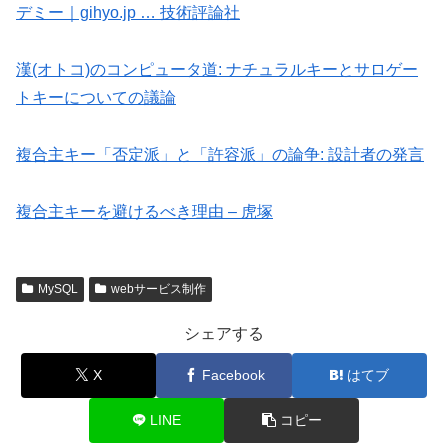
デミー｜gihyo.jp … 技術評論社
漢(オトコ)のコンピュータ道: ナチュラルキーとサロゲー
トキーについての議論
複合主キー「否定派」と「許容派」の論争: 設計者の発言
複合主キーを避けるべき理由 – 虎塚
MySQL
webサービス制作
シェアする
X
Facebook
はてブ
LINE
コピー