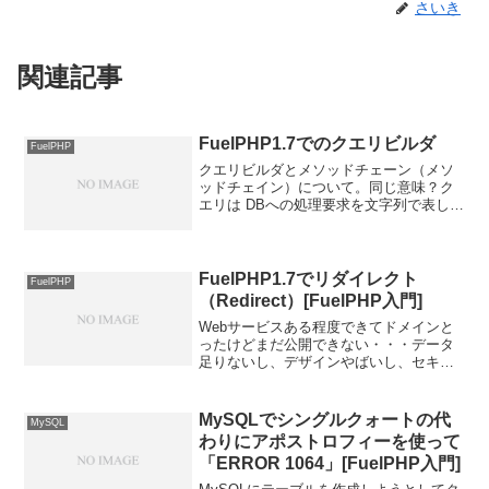
さいき
関連記事
FuelPHP1.7でのクエリビルダ
FuelPHP
クエリビルダとメソッドチェーン（メソ
ッドチェイン）について。同じ意味？ク
エリは DBへの処理要求を文字列で表した
もの、ビルダは実行可能ファイルを作成
するもの。メソッドは関数、チェーンは
連鎖。この意味で考えると・・・1.クエ
リビルダとメソッド...
FuelPHP1.7でリダイレクト
FuelPHP
（Redirect）[FuelPHP入門]
Webサービスある程度できてドメインと
ったけどまだ公開できない・・・データ
足りないし、デザインやばいし、セキュ
リティ確認できてないしで、ぶっちゃけ
怖い。3月末までには、自分で納得いくも
のを作り上げる。として、今の状態で公
MySQLでシングルクォートの代
MySQL
開してもいいのだろう...
わりにアポストロフィーを使って
「ERROR 1064」[FuelPHP入門]