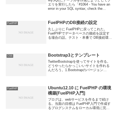
MySQLにテーブルを作成しようとしてク
エリを実行したら「#1064 - You have an
error in your SQL syntax; check the
manual that corresponds to your MyS...
FuelPHPのDB接続の設定
FuelPHP
久しぶりに FuelPHPに戻ってこれた。
FuelPHPでデータベースの接続を設定す
る場合の話。テスト・本番で DB接続環境
が異なる場合、fuel/app/config/ 直下
の development ディレクトリと
production...
Bootstrap3とテンプレート
CSS
TwitterBootstrapを使ってサイトを作る。
どうやったらかっこいいサイトを作れる
んだろう。1.Bootstrapのバージョン
Bootstrapについては、以下のサイトが参
考になる。使い方は今から作りながら学
ぶ。今日からはじめる！T...
Ubuntu12.10 に FuelPHP の環境
FuelPHP
構築[FuelPHP入門]
ブログは、webサービスを作るまで続け
る。当面の目標は FuelPHP入門で作成す
るブログシステムをローカル環境に完成
させる。扱うフレームワークは
FuelPHP。LAMP環境は既に構築してあ