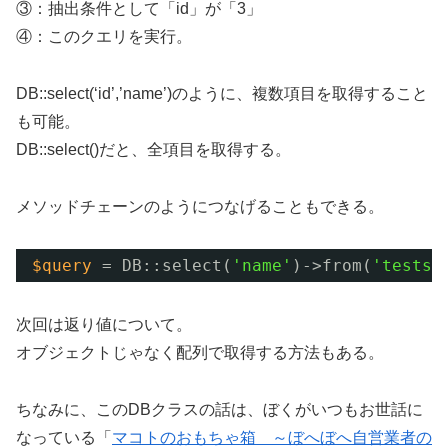
③：抽出条件として「id」が「3」
④：このクエリを実行。
DB::select(‘id’,’name’)のように、複数項目を取得すること
も可能。
DB::select()だと、全項目を取得する。
メソッドチェーンのようにつなげることもできる。
$query
= DB::select(
'name'
)->from(
'tests'
次回は返り値について。
オブジェクトじゃなく配列で取得する方法もある。
ちなみに、このDBクラスの話は、ぼくがいつもお世話に
なっている「
マコトのおもちゃ箱 ～ぼへぼへ自営業者の