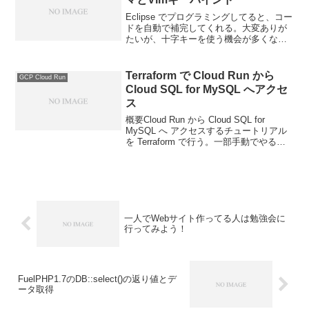
Eclipse でプログラミングしてると、コー
ドを自動で補完してくれる。大変ありが
たいが、十字キーを使う機会が多くな
り、タイピングが疲れる。右指・右腕の
位置がたびたび変わるのが嫌。この際、
Eclipse のキーバインドを Vim と同じに
Terraform で Cloud Run から
GCP Cloud Run
し...
Cloud SQL for MySQL へアクセ
ス
概要Cloud Run から Cloud SQL for
MySQL へ アクセスするチュートリアル
を Terraform で行う。一部手動でやる。
チュートリアルCloud SQL Admin API 有
効化以下から有効にする。有効ににす
る...
一人でWebサイト作ってる人は勉強会に
行ってみよう！
FuelPHP1.7のDB::select()の返り値とデ
ータ取得