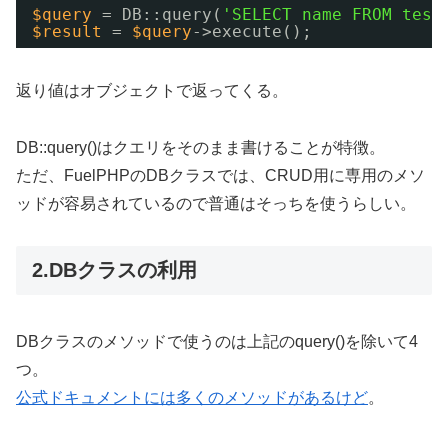
$query
= DB::query(
'SELECT name FROM test
$result
= 
$query
->execute();
返り値はオブジェクトで返ってくる。
DB::query()はクエリをそのまま書けることが特徴。
ただ、FuelPHPのDBクラスでは、CRUD用に専用のメソ
ッドが容易されているので普通はそっちを使うらしい。
2.DBクラスの利用
DBクラスのメソッドで使うのは上記のquery()を除いて4
つ。
公式ドキュメントには多くのメソッドがあるけど
。