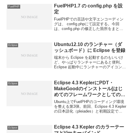
VPS上のFuelPHPプロジェクト...
FuelPHP1.7 の config.php を設
FuelPHP
定
FuelPHPでの言語や文字エンコーディン
グは、 config.phpにて設定する。今回
は、config.php の修正した箇所をまとめ
とく。ファイルの場所は
fuel/app/config/config.php。1.FuelPHPの
設定設...
Ubuntu12.10 のランチャー（ダ
Eclipse
ッシュボード）に Eclipse を登録
端末から Eclipse を起動するのもいいけ
ど、やっぱりランチャーにあると便利。
Eclipse 起動中にランチャーのアイコンを
右クリックから登録したらいいのか思っ
たけど、できなかった。てか、 Ubuntu
のダッシュボードってランチャーっ...
Eclipse 4.3 KeplerにPDT・
Eclipse
MakeGoodのインストール[はじ
めてのフレームワークとしての
FuelPHP]
Ubuntu上でFuelPHPのコーディング環境
を整える第3弾。前回、Eclipse 4.3 Kepler
の日本語化（pleiades）と初期設定で
Eclipseの設定を行なった。続いて、PHP
開発を便利にするプラグインをインスト
ールしてい...
Eclipse 4.3 Kepler のカラーテー
Eclipse
マとVimキーバインド