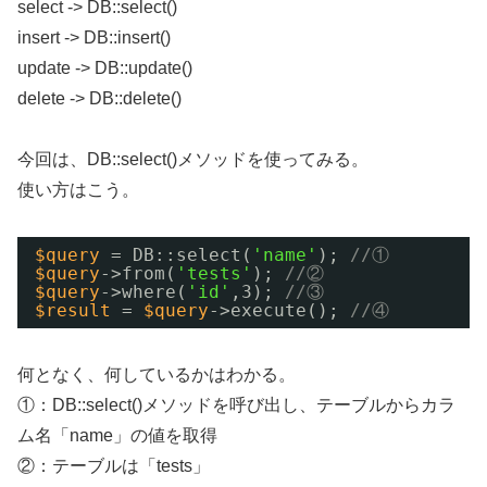
select -> DB::select()
insert -> DB::insert()
update -> DB::update()
delete -> DB::delete()
今回は、DB::select()メソッドを使ってみる。
使い方はこう。
$query
= DB::select(
'name'
); 
//①
$query
->from(
'tests'
); 
//②
$query
->where(
'id'
,3); 
//③
$result
= 
$query
->execute(); 
//④
何となく、何しているかはわかる。
①：DB::select()メソッドを呼び出し、テーブルからカラ
ム名「name」の値を取得
②：テーブルは「tests」