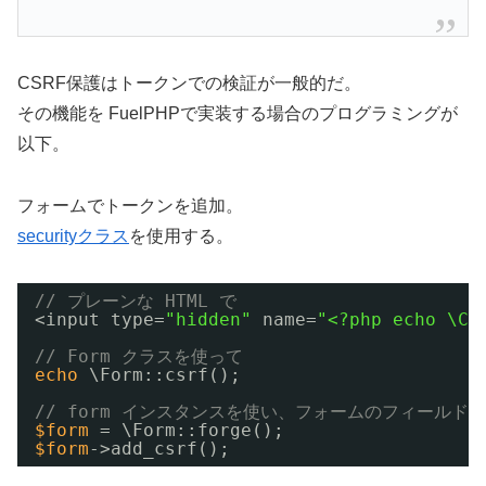
CSRF保護はトークンでの検証が一般的だ。
その機能を FuelPHPで実装する場合のプログラミングが
以下。
フォームでトークンを追加。
securityクラス
を使用する。
// プレーンな HTML で
<input type=
"hidden"
name=
"<?php echo \Co
// Form クラスを使って
echo
\Form::csrf();
// form インスタンスを使い、フォームのフィールド
$form
= \Form::forge();
$form
->add_csrf();