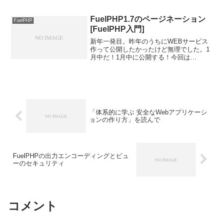
ど、一つ忘れている。SQLインジェクシ
ョンを飛ばしている。安全なウェブサイ
トの作り方では、一番に「SQLインジェ
FuelPHP1.7のページネーション
FuelPHP
クション」について説...
[FuelPHP入門]
新年一発目。昨年のうちにWEBサービス
作って公開したかったけど無理でした。1
月中だ！1月中に公開する！今回は
FuelPHPのページネーションについて。
「FuelPHP入門」という参考書ではブロ
グサンプルを作る。FuelPHP1.7で
「Fue...
「体系的に学ぶ 安全なWebアプリケーシ
ョンの作り方」を読んで
FuelPHPの出力エンコーディングとビュ
ーのセキュリティ
コメント