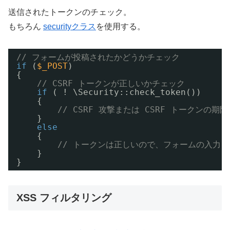
送信されたトークンのチェック。
もちろん
securityクラス
を使用する。
// フォームが投稿されたかどうかチェック
if
(
$_POST
)
{
// CSRF トークンが正しいかチェック
if
( ! \Security::check_token())
{
// CSRF 攻撃または CSRF トークンの期
}
else
{
// トークンは正しいので、フォームの入力
}
}
XSS フィルタリング