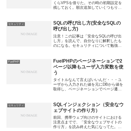
くらVPSを借りた。その時の初期設定を
残しておく。順次追加していくつもり
で。参考にされる方は、ユーザ名とsshの
ポート番号などを適宜変えてくださ
い。・ユーザ名：runble1・ポート番号：
SQLの呼び出し方(安全なSQLの
セキュリティ
50055・IP...
呼び出し方)
注意！この記事は「安全なSQLの呼び出
し方」を読んで、自分なりに解釈したも
のになる。セキュリティについて勉強し
たい人は「安全なSQLの呼び出し方」を
読むほうがいいよ。前回は、リテラルと
SQLインジェクション(安全なSQLの呼び
FuelPHPのページネーションで2
FuelPHP
出し方)でリテ...
ページ以降もユーザ入力変数を使
う
タイトルなんて言えばいいんだ・・・ユ
ーザから入力された値を元にDBから値を
取得し、ページネーションでページ遷移
する場合。通常だと1ページ目しか、ユー
ザから入力された値が変数に格納されて
いないため、2ページ以降は「変数があり
SQLインジェクション（安全なウ
セキュリティ
ません」とエラーが...
ェブサイトの作り方）
前回、携帯ウェブ向けのサイトにおける
注意点までで、「安全なウェブサイトの
作り方」を読み終えた気になってた。け