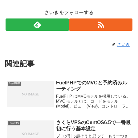
さいきをフォローする
さいき
関連記事
FuelPHPでのMVCと予約済みル
FuelPHP
ーティング
FuelPHP はMVCモデルを採用している。
MVC モデルとは、コードをモデル
(Model)、ビュー (View)、コントローラ
(Controller) の 3つの役割に処理を分ける
こと。今回は簡単な MVCのおさらい。つ
いでに、予約...
さくらVPSのCentOS6.5で一番最
CentOS
初に行う基本設定
ブログ引っ越そうと思って、もう一つさ