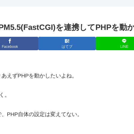
P-FPM5.5(FastCGI)を連携してPHPを
Facebook
はてブ
LINE
りあえずPHPを動かしたいよね。
おく。
けで、PHP自体の設定は変えてない。