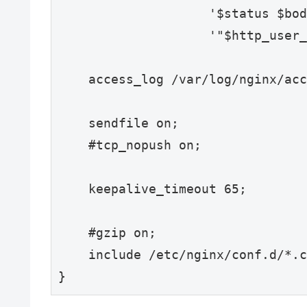
                    '$status $bod
                    '"$http_user_
    access_log /var/log/nginx/acc
    sendfile on;

    #tcp_nopush on;

    keepalive_timeout 65;

    #gzip on;

    include /etc/nginx/conf.d/*.c
}