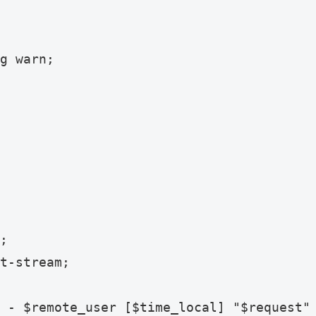
g warn;

;

t-stream;

 - $remote_user [$time_local] "$request" 