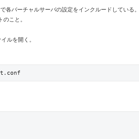
.d/*.conf;」で各バーチャルサーバの設定をインクルードしている
ストのこと。
ァイルを開く。
t.conf