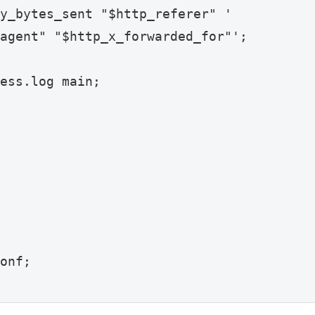
y_bytes_sent "$http_referer" '

agent" "$http_x_forwarded_for"';

ess.log main;

onf;
