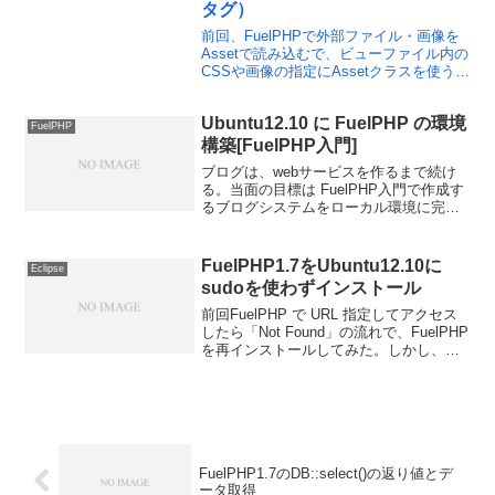
タグ）
前回、FuelPHPで外部ファイル・画像を
Assetで読み込むで、ビューファイル内の
CSSや画像の指定にAssetクラスを使うと
学んだ。こういった外部ファイルのURL指
定にはAssetクラスを使えるが、他の（相
Ubuntu12.10 に FuelPHP の環境
対）URLの指定は？例えば、<...
FuelPHP
構築[FuelPHP入門]
ブログは、webサービスを作るまで続け
る。当面の目標は FuelPHP入門で作成す
るブログシステムをローカル環境に完成
させる。扱うフレームワークは
FuelPHP。LAMP環境は既に構築してあ
るものとして進める。1.Gitのインストー
FuelPHP1.7をUbuntu12.10に
Eclipse
ルFu...
sudoを使わずインストール
前回FuelPHP で URL 指定してアクセス
したら「Not Found」の流れで、FuelPHP
を再インストールしてみた。しかし、結
果は「Not Found」。ただ、Ubuntu12.10
に FuelPHP の環境構築のときと違い、
ホ...
FuelPHP1.7のDB::select()の返り値とデ
ータ取得