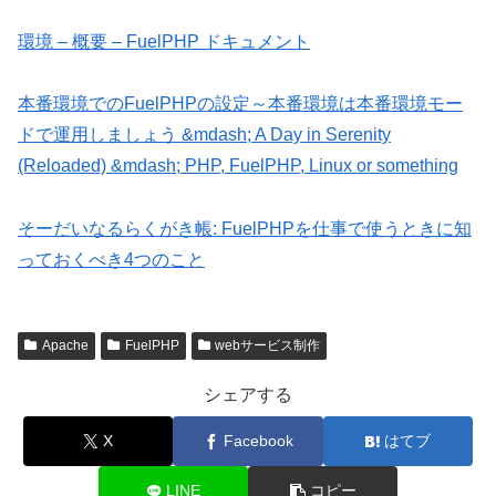
環境 – 概要 – FuelPHP ドキュメント
本番環境でのFuelPHPの設定～本番環境は本番環境モー
ドで運用しましょう &mdash; A Day in Serenity
(Reloaded) &mdash; PHP, FuelPHP, Linux or something
そーだいなるらくがき帳: FuelPHPを仕事で使うときに知
っておくべき4つのこと
Apache
FuelPHP
webサービス制作
シェアする
X
Facebook
はてブ
LINE
コピー