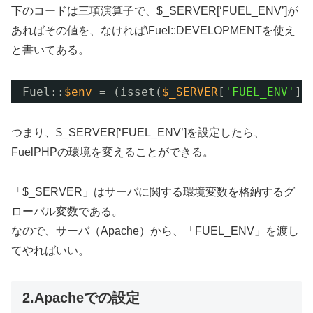
下のコードは三項演算子で、$_SERVER[‘FUEL_ENV’]が
あればその値を、なければ\Fuel::DEVELOPMENTを使え
と書いてある。
Fuel::
$env
= (isset(
$_SERVER
[
'FUEL_ENV'
])
つまり、$_SERVER[‘FUEL_ENV’]を設定したら、
FuelPHPの環境を変えることができる。
「$_SERVER」はサーバに関する環境変数を格納するグ
ローバル変数である。
なので、サーバ（Apache）から、「FUEL_ENV」を渡し
てやればいい。
2.Apacheでの設定