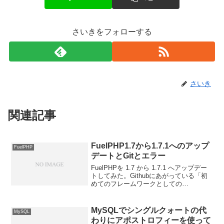
さいきをフォローする
さいき
関連記事
FuelPHP1.7から1.7.1へのアップ
FuelPHP
デートとGitとエラー
FuelPHPを 1.7 から 1.7.1 へアップデー
トしてみた。Githubにあがっている「初
めてのフレームワークとしての
FuelPHP」の追加情報を参考にしまし
た。本家サイトを見ると、色々なアップ
デート（アップグレード？）方法がある
MySQLでシングルクォートの代
MySQL
っ...
わりにアポストロフィーを使って