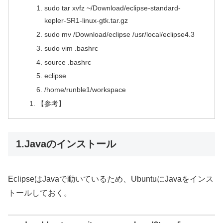
sudo tar xvfz ~/Download/eclipse-standard-
kepler-SR1-linux-gtk.tar.gz
sudo mv /Download/eclipse /usr/local/eclipse4.3
sudo vim .bashrc
source .bashrc
eclipse
/home/runble1/workspace
【参考】
1.Javaのインストール
EclipseはJavaで動いているため、UbuntuにJavaをインス
トールしておく。