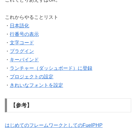
これからやることリスト
・
日本語化
・
行番号の表示
・
文字コード
・
プラグイン
・
キーバインド
・
ランチャー（ダッシュボード）に登録
・
プロジェクトの設定
・
きれいなフォントを設定
【参考】
はじめてのフレームワークとしてのFuelPHP