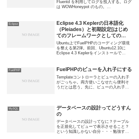
Fluentd を利用してログを投入する。ログ
は WOWHoneypot のもの。
WOWHoneypot については電子書籍も販
売されてるので、ハニーポットを勉強し
たい人は買うのを...
Eclipse 4.3 Keplerの日本語化
Eclipse
（Pleiades）と初期設定[はじめ
てのフレームワークとしての
FuelPHP]
Ubuntu上でFuelPHPのコーディング環境
を整える第2弾。前回、Ubuntu12.10に
Eclipse 4.3 Keplerをインストールで
Eclipseをインストールした。参考書であ
る「はじめてのフレームワークとしての
FuelPHP...
FuelPHPのビューを入れ子にする
FuelPHP
Templateコントローラとビューの入れ子
がごっちゃ。両方使いこなせたら便利そ
うだとは思う。先に、ビューの入れ子に
ついて学ぶ。あと、入れ子ってネストっ
て呼ぶんだね。1.ビューの入れ子ビュー
の入れ子とは、ヘッダー・フッターなど
のパーツを別の...
データベースの設計ってどうすん
MySQL
の
データベースの設計ってなに？テーブル
を正規化してビューで表示させること？
という知識しかない自分・・・勉強す
る。1.データベース設計とはデータベー