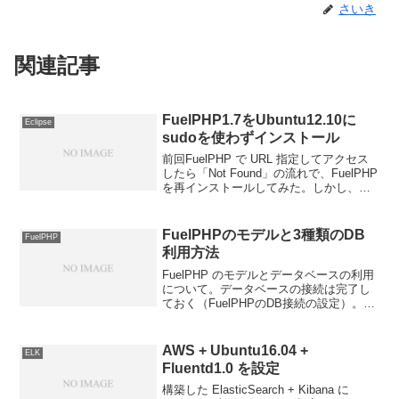
さいき
関連記事
FuelPHP1.7をUbuntu12.10に
Eclipse
sudoを使わずインストール
前回FuelPHP で URL 指定してアクセス
したら「Not Found」の流れで、FuelPHP
を再インストールしてみた。しかし、結
果は「Not Found」。ただ、Ubuntu12.10
に FuelPHP の環境構築のときと違い、
ホ...
FuelPHPのモデルと3種類のDB
FuelPHP
利用方法
FuelPHP のモデルとデータベースの利用
について。データベースの接続は完了し
ておく（FuelPHPのDB接続の設定）。今
回の記事を書くに当たり、マコトのおも
ちゃ箱 ～ぼへぼへ自営業者の技術メモ
～のブログには大変お世話になりまし
AWS + Ubuntu16.04 +
ELK
た。公式ド...
Fluentd1.0 を設定
構築した ElasticSearch + Kibana に