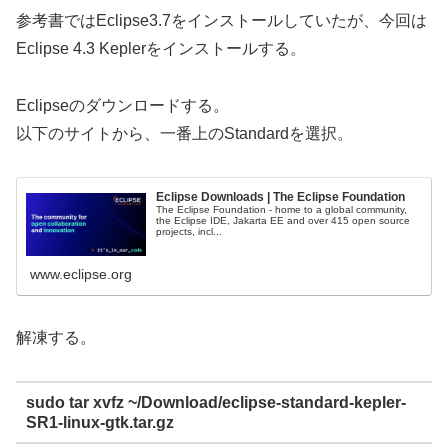
参考書ではEclipse3.7をインストールしていたが、今回は
Eclipse 4.3 Keplerをインストールする。
Eclipseのダウンロードする。
以下のサイトから、一番上のStandardを選択。
Eclipse Downloads | The Eclipse Foundation
The Eclipse Foundation - home to a global community,
the Eclipse IDE, Jakarta EE and over 415 open source
projects, incl...
www.eclipse.org
解凍する。
sudo tar xvfz ~/Download/eclipse-standard-kepler-
SR1-linux-gtk.tar.gz