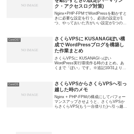
を動かすときの設定(パーマリン
ク・アクセスログ対策)
Nginx+PHP-FPMでWordPressを動かすと
きに必要な設定を行う。必須の設定が1
つ、やっておいた方がいい設定が1つの計
2つ。・カスタムパーマリンク用の設定
（必須）・アクセスログ用の設定（でき
たら）前提として以下の2つの設定は行
さくらVPSに KUSANAGIぽい構
CentOS7
っ...
成で WordPressブログを構築し
た作業まとめ
さくらVPSに KUSANAGIっぽい
WordPress実行環境作る時のまとめ。あ
くまで「ぽい」です。※追記10/31より、
公式にさくらVPS上で KUSANAGIを使え
るようになったようです。さくらインタ
ーネット、「KUSANAGI f...
さくらVPSからさくらVPSへ引っ
CentOS
越した時のメモ
Nginx + PHP-FPMの構成にしてパフォー
マンスアップさせようと、さくらVPSか
らさくらVPS(もう一台借りた)へ引っ越し
たときの手順まとめ。とりあえず速度を
測る。サイト・ブログのページの表示速
度・表示時間を確認さくらVPSを借り
た...