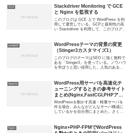
Stackdriver Monitoring で GCE
GCE
と Nginx を監視する
このブログは GCE 上で WordPress を利
用して運営している。GCPと親和性の高
い Stackdriver を利用して、このブログを
監視していきたい。ログの量が月額50G
以内であれば無料枠に収まる。
Stackdriver 設定GC...
WordPressテーマの背景の変更
web制作
（Stinger3カスタマイズ1）
このブログのテーマはSEO に強く無料で
ある「Stinger3」を使っている。ノウハウ
を学ぼうと思い採用した。人気のあるテ
ーマなので、同じデザインのブログが結
構ある。そこで、勉強がてらブログのデ
ザインを変更していく。第1回は背景をカ
WordPress用サーバを高速化チ
Apache
スタマイ...
ューニングするときの参考サイト
まとめ(Nginx,FastCGI,PHPアク
セラレータ,リバースプロキシ)
WordPressを動かす高速・軽量サーバを
作る場合、みんながどんなサーバ構成に
しているかを自分用にまとめた。さくら
VPSでWordPressを高速に動かすため、
サーバ構築したときに参考にしたサイト
の構築例を整理しておく。1. 基本の
Nginx+PHP-FPMでWordPress
Nginx
LAM...